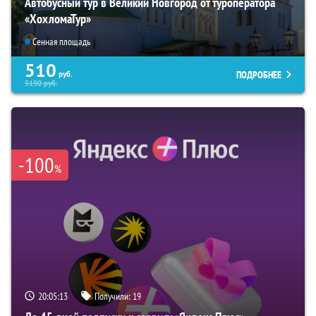
Автобусный тур в Великий Новгород от туроператора
«ХохломаТур»
Сенная площадь
510
ПОДРОБНЕЕ
руб.
5190
руб.
-100
%
20:05:12
Получили:
19