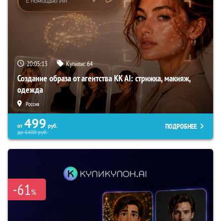
20:05:12
Купили:
64
Создание образа от агентства KK AI: стрижка, макияж,
одежда
Россия
499
ПОДРОБНЕЕ
от
руб.
до
6400
руб.
-61
%