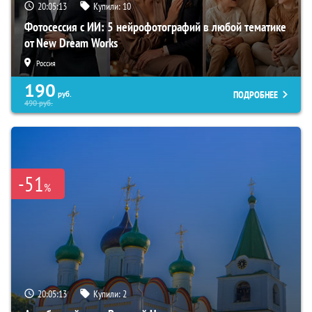
20:05:12
Купили:
10
Фотосессия с ИИ: 5 нейрофотографий в любой тематике
от New Dream Works
Россия
190
ПОДРОБНЕЕ
руб.
490
руб.
-51
%
20:05:12
Купили:
2