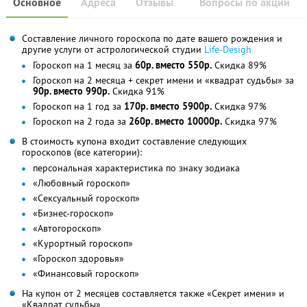
Основное
Адреса
Отзывы
Вопросы по акции
Составление личного гороскопа по дате вашего рождения и
другие услуги от астрологической студии
Life-Desigh
Гороскоп на 1 месяц за
60р. вместо 550р.
Скидка 89%
Гороскоп на 2 месяца + секрет имени и «квадрат судьбы» за
90р. вместо 990р.
Скидка 91%
Гороскоп на 1 год за
170р. вместо 5900р.
Скидка 97%
Гороскоп на 2 года за
260р. вместо 10000р.
Скидка 97%
В стоимость купона входит составление следующих
гороскопов (все категории):
персональная характеристика по знаку зодиака
«Любовный гороскоп»
«Сексуальный гороскоп»
«Бизнес-гороскоп»
«Автогороскоп»
«Курортный гороскоп»
«Гороскоп здоровья»
«Финансовый гороскоп»
На купон от 2 месяцев составляется также «Секрет имени» и
«Квадрат судьбы»