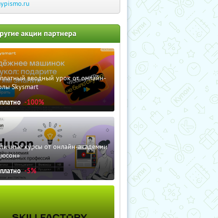
ypismo.ru
ругие акции партнера
сплатный вводный урок от онлайн-
олы Skysmart
сплатно
-100%
зличные курсы от онлайн-академии
дюсон»
сплатно
-5%