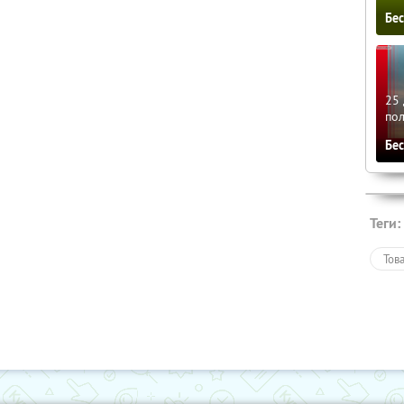
Бе
25 
по
Бе
Теги:
Тов