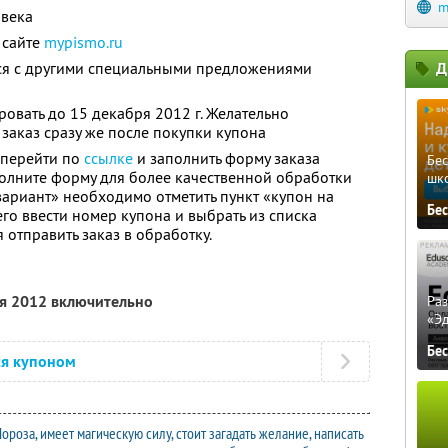
m
овека
 сайте
mypismo.ru
тся с другими специальными предложениями
Д
овать до 15 декабря 2012 г. Желательно
заказ сразу же после покупки купона
 перейти по
ссылке
и заполнить форму заказа
Бе
олните форму для более качественной обработки
шк
вариант» необходимо отметить пункт «купон на
Бе
го ввести номер купона и выбрать из списка
отправить заказ в обработку.
ря 2012 включительно
Ра
«Э
Бе
ся купоном
роза, имеет магическую силу, стоит загадать желание, написать