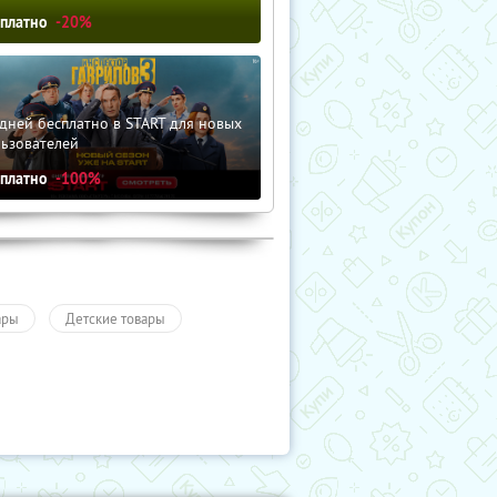
сплатно
-20%
дней бесплатно в START для новых
льзователей
сплатно
-100%
ары
Детские товары