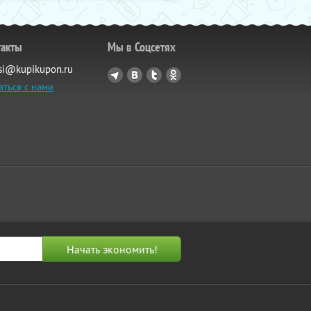
такты
Мы в Соцсетях
si@kupikupon.ru
аться с нами