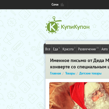
Сочи
6
2
25
Все
Еда
Красота
Развлечения
Авто
Именное письмо от Деда М
конверте со специальным 
Главная
Товары
Детские товары