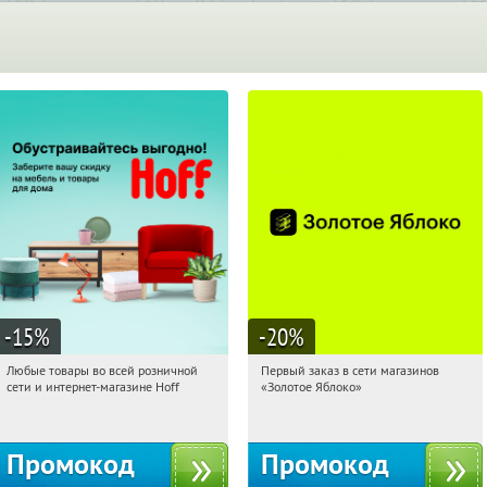
-15
%
-20
%
Любые товары во всей розничной
Первый заказ в сети магазинов
07:32:18
Получили:
83
07:32:18
Получи первым!
сети и интернет-магазине Hoff
«Золотое Яблоко»
Москва, 1-й Волоколамский проезд,
Россия
10с1
Промокод
Промокод