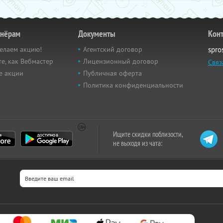
тнёрам
Документы
Кон
елаем акцию!
Агентский договор
spro
е, как Вебмастер
Лицензионный договор
Связ
е акции
Публичная оферта
Политика конфиденциальности
Ищите скидки поблизости,
не выходя из чата: