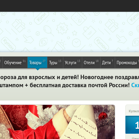
2
31
27
13
13
18
7
Обучение
Товары
Туры
Услуги
Отели
Дети
Промокоды
ороза для взрослых и детей! Новогоднее поздрав
штампом + бесплатная доставка почтой России!
Ск
Купил
Цена