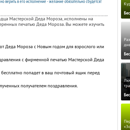
нно верить в его исполнение - желание обязательно сбудется!
Кур
Бе
рдца Мастерской Деда Мороза, исполнены на
еренных печатью Деда Мороза. Вы можете изучить
Ра
дне
от Деда Мороза с Новым годом для взрослого или
Бе
дравления с фирменной печатью Мастерской Деда
 бесплатно попадет в ваш почтовый ящик перед
Люб
лученных получателем поздравления.
тра
Бе
Пер
«З