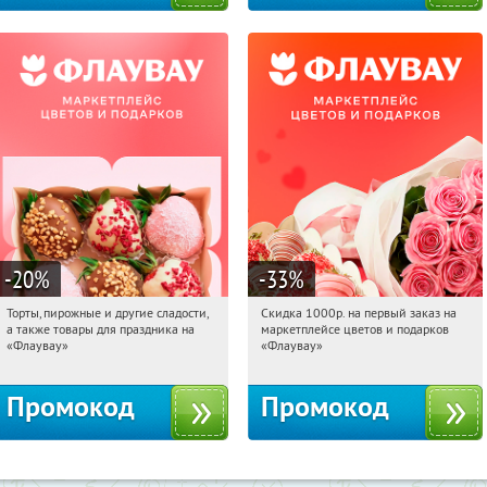
-20
%
-33
%
Торты, пирожные и другие сладости,
Скидка 1000р. на первый заказ на
07:32:18
Получили:
6
07:32:18
Получили:
18
а также товары для праздника на
маркетплейсе цветов и подарков
Россия
Россия
«Флаувау»
«Флаувау»
Промокод
Промокод