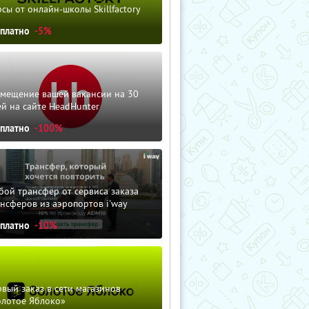
сы от онлайн-школы Skillfactory
сплатно
-5%
змещение вашей вакансии на 30
й на сайте HeadHunter
сплатно
-100%
ой трансфер от сервиса заказа
нсферов из аэропортов i'way
сплатно
-10%
вый заказ в сети магазинов
олотое Яблоко»