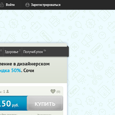
Войти
Зарегистрироваться
50
2
86
Здоровье
ПолучиКупон
ление в дизайнерском
идка 50%
. Сочи
1
(0)
и:
150
КУПИТЬ
руб.
 без скидки: