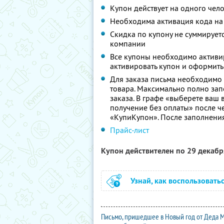
Купон действует на одного чел
Необходима активация кода на
Скидка по купону не суммируе
компании
Все купоны необходимо активир
активировать купон и оформить 
Для заказа письма необходимо
товара. Максимально полно зап
заказа. В графе «выберете ваш 
получение без оплаты» после че
«КупиКупон». После заполнения 
Прайс-лист
Купон действителен по 29 декаб
Узнай, как воспользовать
Письмо, пришедшее в Новый год от Деда Мо