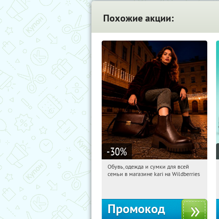
Похожие акции:
-30
%
Обувь, одежда и сумки для всей
07:32:18
Получили:
31
семьи в магазине kari на Wildberries
Россия
Промокод