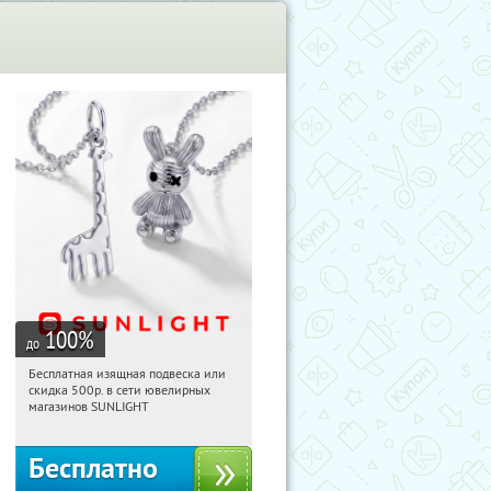
100
%
до
Бесплатная изящная подвеска или
07:32:18
Получили:
73
скидка 500р. в сети ювелирных
Россия
магазинов SUNLIGHT
Бесплатно