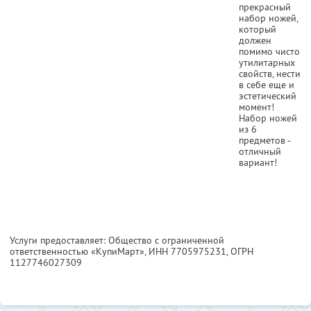
прекрасный
набор ножей,
который
должен
помимо чисто
утилитарных
свойств, нести
в себе еще и
эстетический
момент!
Набор ножей
из 6
предметов -
отличный
вариант!
Услуги предоставляет: Общество с ограниченной
ответственностью «КупиМарт»,
ИНН 7705975231
, ОГРН
1127746027309