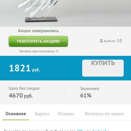
Акция завершилась
10
ПОВТОРИТЬ АКЦИЮ
Купили:
Человек проголосовало: 0
КУПИТЬ
1821
руб.
Цена без скидки:
Экономия:
4670
61%
руб.
Основное
Адреса
Отзывы
Вопросы по акции