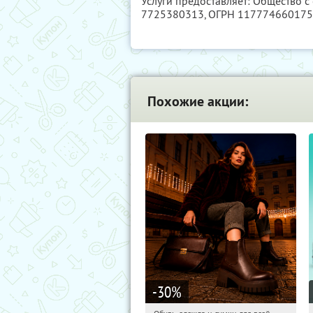
Услуги предоставляет: Общество с
7725380313
, ОГРН 11777466017
Похожие акции:
-30
%