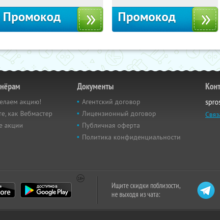
Промокод
Промокод
тнёрам
Документы
Кон
елаем акцию!
Агентский договор
spro
е, как Вебмастер
Лицензионный договор
Связ
е акции
Публичная оферта
Политика конфиденциальности
Ищите скидки поблизости,
не выходя из чата: