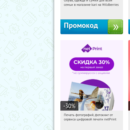
Обувь, одежда и сумки для всей
17:14:53
Получи первым!
семьи в магазине kari на Wildberries
Россия
Промокод
-30
%
Печать фотографий, фотокниг от
17:14:53
Получили:
4
сервиса цифровой печати netPrint
Россия