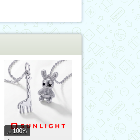
100
%
до