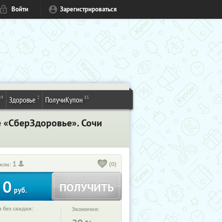
Войти
Зарегистрироваться
49
2
85
Здоровье
ПолучиКупон
е «СберЗдоровье». Сочи
1
(0)
или:
0
ПОЛУЧИТЬ
руб.
 без скидки:
Экономия: