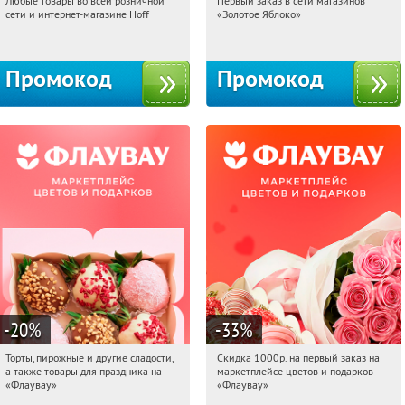
Любые товары во всей розничной
Первый заказ в сети магазинов
17:14:53
Получили:
83
17:14:53
Получи первым!
сети и интернет-магазине Hoff
«Золотое Яблоко»
Москва, 1-й Волоколамский проезд,
Россия
10с1
Промокод
Промокод
-20
%
-33
%
Торты, пирожные и другие сладости,
Скидка 1000р. на первый заказ на
17:14:53
Получили:
6
17:14:53
Получили:
18
а также товары для праздника на
маркетплейсе цветов и подарков
Россия
Россия
«Флаувау»
«Флаувау»