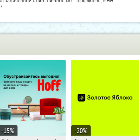
 ограниченной ответственностью "Перфлюенс",
ИНН
57
-15
%
-20
%