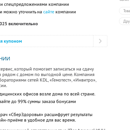
ими спецпредложениями компании
Тов
и можно уточнить на
сайте
компании
Дру
2025 включительно
ся купоном
НИИ
рвис, который помогает записаться на сдачу
ы рядом с домом по выгодной цене. Компания
бораториями сетей KDL, «Гемотест», «Инвитро»,
сии.
дицинских офисов возле дома по всей стране.
вайте до 99% суммы заказа бонусами
 врач «СберЗдоровья» расшифрует результаты
йн-приёме в удобное для вас время.