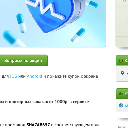
∞
Вопросы по акции
К
а для
IOS
или
Android
и покажите купон с экрана
О
м и повторных заказах от 1000р. в сервисе
s
ите промокод
SHA7AB657
в соответствующем поле
Теги: