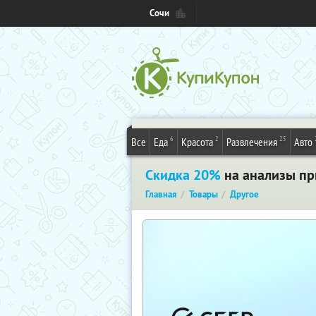
Сочи
6
2
25
Все
Еда
Красота
Развлечения
Авто
Скидка 20%
на анализы при
Главная
Товары
Другое