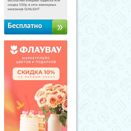
Бесплатная изящная подвеска или
17:14:53
Получили:
73
скидка 500р. в сети ювелирных
Россия
магазинов SUNLIGHT
Бесплатно