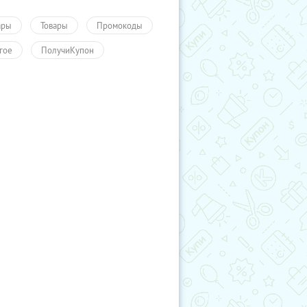
ары
Товары
Промокоды
гое
ПолучиКупон