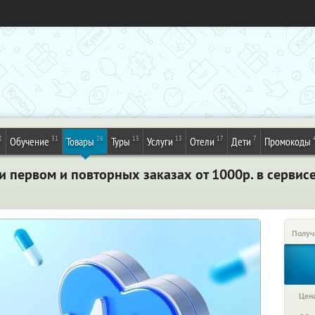
2
31
26
13
13
17
7
Обучение
Товары
Туры
Услуги
Отели
Дети
Промокоды
 первом и повторных заказах от 1000р. в сервис
Получ
Цена