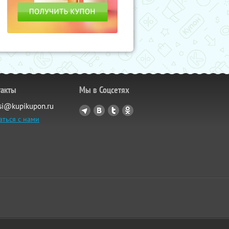
такты
Мы в Соцсетях
si@kupikupon.ru
аться с нами