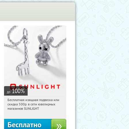
100
%
до
Бесплатная изящная подвеска или
17:52:46
Получили:
77
скидка 500р. в сети ювелирных
Россия
магазинов SUNLIGHT
Бесплатно