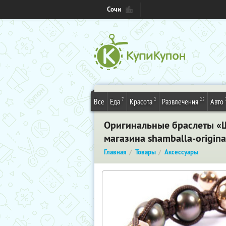
Сочи
7
2
25
Все
Еда
Красота
Развлечения
Авто
Оригинальные браслеты «Ш
магазина shamballa-origin
Главная
Товары
Аксессуары