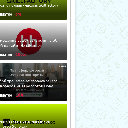
сы от онлайн-школы Skillfactory
сплатно
-5%
змещение вашей вакансии на 30
й на сайте HeadHunter
сплатно
-100%
ой трансфер от сервиса заказа
нсферов из аэропортов i'way
сплатно
-10%
вый заказ в сети магазинов
олотое Яблоко»