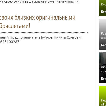
 на свою руку и ваша жизнь может измениться к
Кур
Бе
 своих близких оригинальными
браслетами!
Ра
льный Предприниматель Буйлов Никита Олегович,
дне
4625100287
Бе
Люб
тра
Бе
Пер
«З