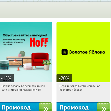
-15
%
-20
%
Любые товары во всей розничной
Первый заказ в сети магазинов
17:52:46
Получили:
83
17:52:46
Получи первым!
сети и интернет-магазине Hoff
«Золотое Яблоко»
Москва, 1-й Волоколамский проезд,
Россия
10с1
Промокод
Промокод