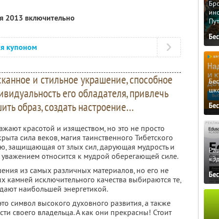
Бро
ино
ля 2013 включительно
Пу
Бе
ся купоном
канное и стильное украшение, способное
Бе
шк
ивидуальность его обладателя, привлечь
ить образ, создать настроение…
Бе
жают красотой и изяществом, но это не просто
крыта сила веков, магия таинственного Тибетского
ию, защищающая от злых сил, дарующая мудрость и
Ра
 с уважением относится к мудрой оберегающей силе.
«Э
ения из самых различных материалов, но его не
Бе
ных камней исключительного качества выбираются те,
дают наибольшей энергетикой.
это символ высокого духовного развития, а также
и своего владельца. А как они прекрасны! Стоит