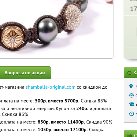
1
Вопросы по акции
К
ет-магазина
shamballa-original.com
со скидкой до
плата на месте:
500р. вместо 5700р.
Скидка 88%
лаза и негативной энергии. Купон за
240р.
и доплата
.
Скидка 86%
доплата на месте:
850р. вместо 11400р.
Скидка 90%
доплата на месте:
1050р. вместо 17100р.
Скидка
О