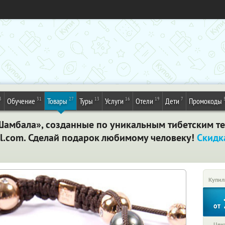
3
31
27
13
16
19
7
Обучение
Товары
Туры
Услуги
Отели
Дети
Промокоды
амбала», созданные по уникальным тибетским те
al.com. Сделай подарок любимому человеку!
Скидк
Купил
от
Цена