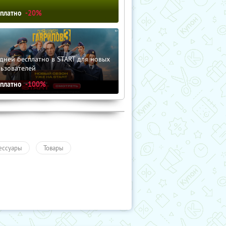
сплатно
-20%
дней бесплатно в START для новых
льзователей
сплатно
-100%
ессуары
Товары