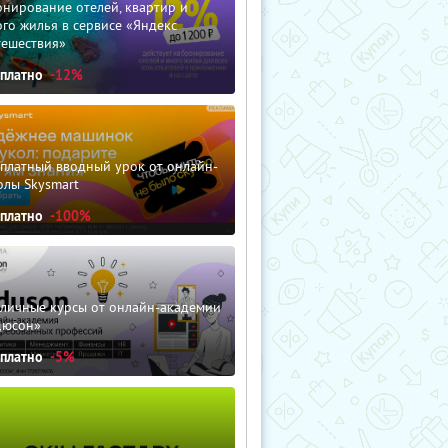
нирование отелей, квартир и
го жилья в сервисе «Яндекс
тешествия»
сплатно
-12%
сплатный вводный урок от онлайн-
олы Skysmart
сплатно
-100%
зличные курсы от онлайн-академии
дюсон»
сплатно
-5%