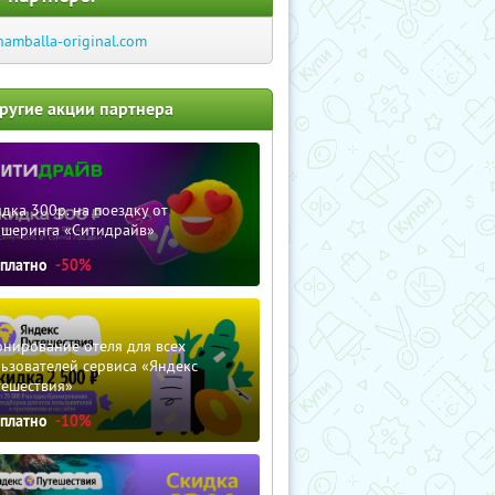
hamballa-original.com
ругие акции партнера
дка 300р. на поездку от
ршеринга «Ситидрайв»
сплатно
-50%
нирование отеля для всех
ьзователей сервиса «Яндекс
тешествия»
сплатно
-10%