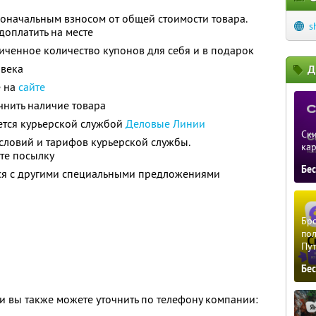
оначальным взносом от общей стоимости товара.
s
оплатить на месте
ченное количество купонов для себя и в подарок
овека
Д
е на
сайте
чнить наличие товара
ется курьерской службой
Деловые Линии
Ски
условий и тарифов курьерской службы.
ка
ете посылку
Бе
тся с другими специальными предложениями
Бро
пол
Пу
Бе
 вы также можете уточнить по телефону компании: