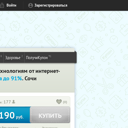
Войти
Зарегистрироваться
55
2
91
Здоровье
ПолучиКупон
хнологиям от интернет-
а до 91%
. Сочи
177
(0)
и:
190
КУПИТЬ
руб.
 без скидки: