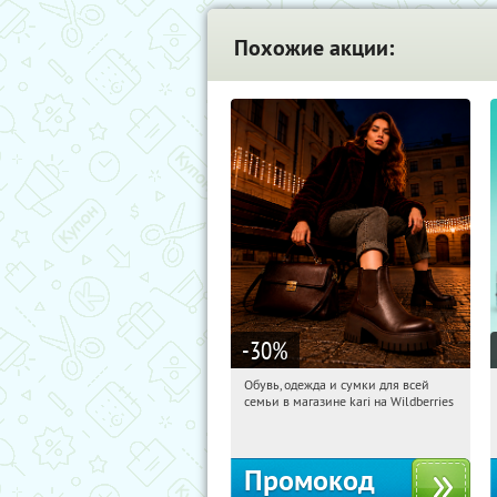
Похожие акции:
-30
%
Обувь, одежда и сумки для всей
17:52:46
Получили:
32
семьи в магазине kari на Wildberries
Россия
Промокод