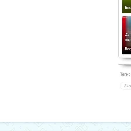
Бе
25 
по
Бе
Теги:
Акс