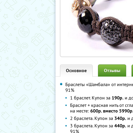
Основное
Отзывы
Браслеты «Шамбала» от интерн
91%
1 браслет. Купон за
190р.
и до
Браслет + красная нить от сг
на месте:
600р. вместо 5990р
2 браслета. Купон за
340р.
и 
3 браслета. Купон за
440р.
и 
91%