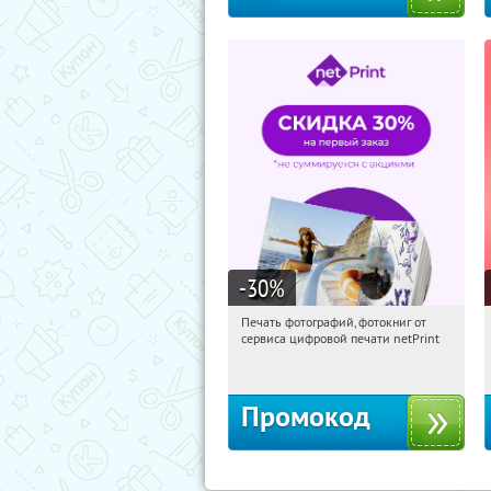
-30
%
Печать фотографий, фотокниг от
17:52:46
Получили:
4
сервиса цифровой печати netPrint
Россия
Промокод