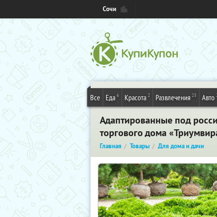
Сочи
6
2
25
Все
Еда
Красота
Развлечения
Авто
Адаптированные под россий
торгового дома «Триумвир
Главная
Товары
Для дома и дачи