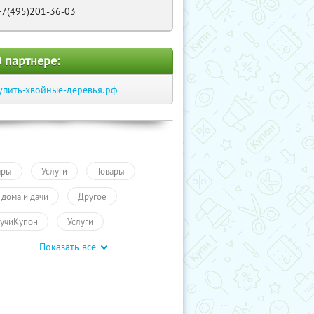
+7(495)201-36-03
 партнере:
упить-хвойные-деревья.рф
ары
Услуги
Товары
 дома и дачи
Другое
учиКупон
Услуги
Показать все