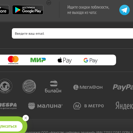
Ищите скидки поблизости,
не выходя из чата:
писаться
 www.kupikupon.ru принадлежат OOO «Агентство цифровых решений» ИНН 7705523387, ОГРН