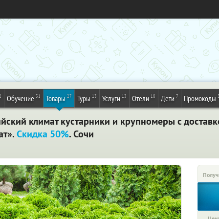
2
31
27
13
13
18
7
Обучение
Товары
Туры
Услуги
Отели
Дети
Промокоды
ский климат кустарники и крупномеры с доставко
ат».
Скидка 50%
. Сочи
Получ
Цена