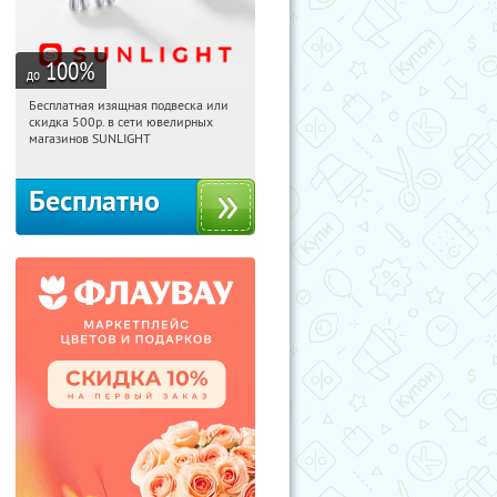
100
%
до
Бесплатная изящная подвеска или
08:04:50
Получили:
73
скидка 500р. в сети ювелирных
Россия
магазинов SUNLIGHT
Бесплатно