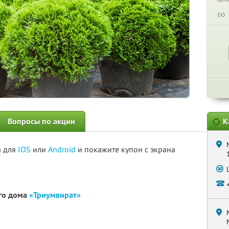
∞
Вопросы по акции
К
а для
IOS
или
Android
и покажите купон с экрана
ого дома
«Триумвират»