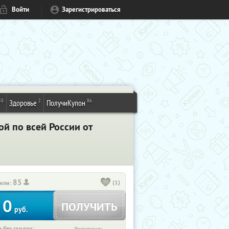
Войти
Зарегистрироваться
50
2
86
Здоровье
ПолучиКупон
й по всей России от
85
(1)
или:
0
ПОЛУЧИТЬ
руб.
 без скидки: