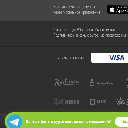
Все наши купоны доступны
через Мобильное Приложение:
Сэкономьте до 90% при любых покупках
Подпишитесь на самые выгодные предложения
Принимаем к оплате:
Под
Хочешь быть в курсе выгодных предложений?
2010-2026 © КупиКупон. Все права защищены.
Все права на товарный знак "КупиКупон" и на сайт