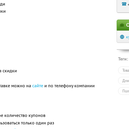
оди
ики
О
к
Теги:
а скидки
Тов
Для
тавке можно на
сайте
и по телефону компании
Пол
е количество купонов
зоваться только один раз