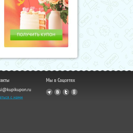
такты
Мы в Соцсетях
si@kupikupon.ru
аться с нами