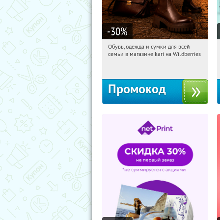
-30
%
Обувь, одежда и сумки для всей
08:04:50
Получили:
31
семьи в магазине kari на Wildberries
Россия
Промокод