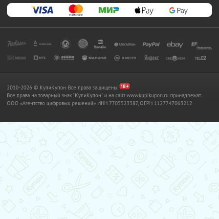
2010-2026 © КупиКупон. Все права защищены.
Все права на товарный знак "КупиКупон" и на сайт www.kupikupon.ru принадлежат
OOO «Агентство цифровых решений» ИНН 7705523387, ОГРН 1127747063212