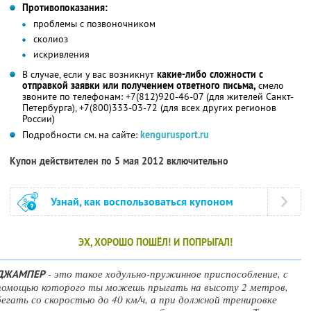
Противопоказания:
проблемы с позвоночником
сколиоз
искривления
В случае, если у вас возникнут
какие-либо сложности с
отправкой заявки или получением ответного письма,
смело
звоните по телефонам: +7(812)920-46-07 (для жителей Санкт-
Петербурга), +7(800)333-03-72 (для всех других регионов
России)
Подробности см. на сайте:
kengurusport.ru
Купон действителен по 5 мая 2012 включительно
Узнай, как воспользоваться купоном
ЭХ, ХОРОШО ПОШЁЛ! И ПОПРЫГАЛ!
- это такое ходульно-пружинное приспособление, с
ДЖАМПЕР
помощью которого ты можешь прыгать на высоту 2 метров,
бегать со скоростью до 40 км/ч, а при должной тренировке