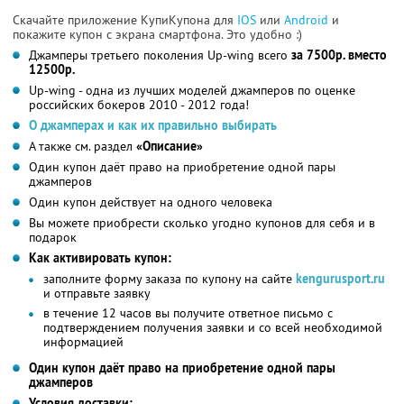
Скачайте приложение КупиКупона для
IOS
или
Android
и
покажите купон с экрана смартфона. Это удобно :)
Джамперы третьего поколения Up-wing всего
за 7500р. вместо
12500р.
Up-wing - одна из лучших моделей джамперов по оценке
российских бокеров 2010 - 2012 года!
О джамперах и как их правильно выбирать
А также см. раздел
«Описание»
Один купон даёт право на приобретение одной пары
джамперов
Один купон действует на одного человека
Вы можете приобрести сколько угодно купонов для себя и в
подарок
Как активировать купон:
заполните форму заказа по купону на сайте
kengurusport.ru
и отправьте заявку
в течение 12 часов вы получите ответное письмо с
подтверждением получения заявки и со всей необходимой
информацией
Один купон даёт право на приобретение одной пары
джамперов
Условия доставки: