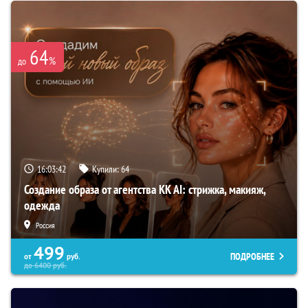
64
%
до
16:03:41
Купили:
64
Создание образа от агентства KK AI: стрижка, макияж,
одежда
Россия
499
ПОДРОБНЕЕ
от
руб.
до
6400
руб.