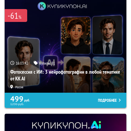
-61
%
16:03:41
Купили:
81
Фотосессия с ИИ: 3 нейрофотографии в любой тематике
от KK AI
Россия
499
ПОДРОБНЕЕ
руб.
1290
руб.