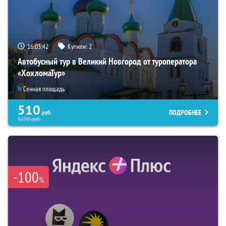
16:03:41
Купили:
2
Автобусный тур в Великий Новгород от туроператора
«ХохломаТур»
Сенная площадь
510
ПОДРОБНЕЕ
руб.
5190
руб.
-100
%