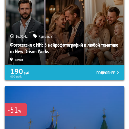
16:03:41
Купили:
9
Фотосессия с ИИ: 5 нейрофотографий в любой тематике
от New Dream Works
Россия
190
ПОДРОБНЕЕ
руб.
490
руб.
-51
%