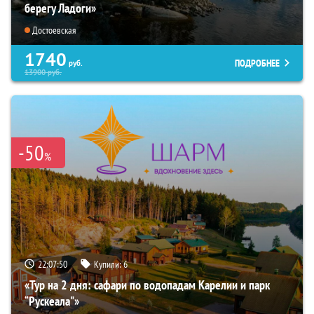
берегу Ладоги»
Достоевская
1740
ПОДРОБНЕЕ
руб.
13900
руб.
-50
%
22:07:49
Купили:
6
«Тур на 2 дня: сафари по водопадам Карелии и парк
“Рускеала"»