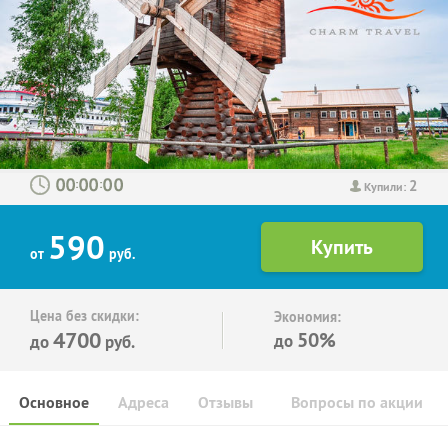
2
:
:
Купили:
590
от
руб.
Цена без скидки:
Экономия:
4700
50%
до
до
руб.
Основное
Адреса
Отзывы
Вопросы по акции