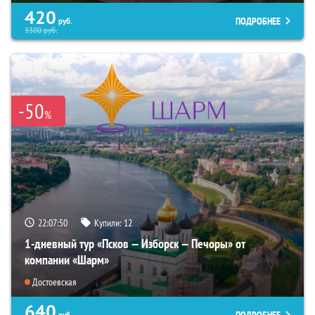
420
ПОДРОБНЕЕ
руб.
3300
руб.
-50
%
22:07:49
Купили:
12
1-дневный тур «Псков — Изборск — Печоры» от
компании «Шарм»
Достоевская
640
руб.