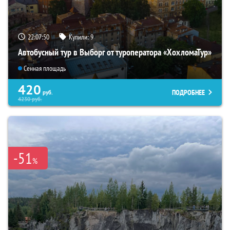
22:07:49
Купили:
9
Автобусный тур в Выборг от туроператора «ХохломаТур»
Сенная площадь
420
ПОДРОБНЕЕ
руб.
4230
руб.
-51
%