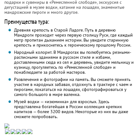
подарки и сувениры в «Ремесленной слободе», экскурсия с
дегустацией в музее водки, катание на лошадях, знаменитые
мандрожские пироги и много другое.
Преимущества тура:
Древняя крепость в Старой Ладоге. Путь в деревню
Мандроги проходит через первую столицу Руси, где каждый
метр пропитан дыханием истории. Вы увидите старинную
крепость и прикоснетесь к героическому прошлому России.
Народный колорит. В Мандрогах вы полюбуетесь резными-
расписными зданиями в русском стиле и избами,
доставленными сюда из сел и деревень, увидите мельницу и
кузницу, прогуляетесь по «Ремесленной слободе» и
понаблюдаете за работой мастеров.
Развлечения и фотографии на память. Вы сможете принять
участие в народных забавах, отдохнуть в трактире с чаем и
пирогами, покататься на лошадях, сфотографироваться у
самого большого в мире валенка.
Музей водки — «изюминка» для взрослых. Здесь
представлена богатейшая в России коллекция крепких
напитков — более 3200 видов. Некоторые из них вы даже
сможете попробовать.