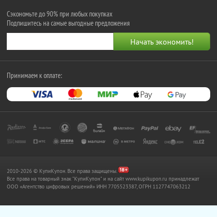
Сэкономьте до 90% при любых покупках
Подпишитесь на самые выгодные предложения
Принимаем к оплате:
2010-2026 © КупиКупон. Все права защищены.
Все права на товарный знак "КупиКупон" и на сайт www.kupikupon.ru принадлежат
OOO «Агентство цифровых решений» ИНН 7705523387, ОГРН 1127747063212