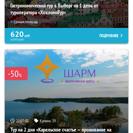
Гастрономический тур в Выборг на 1 день от
туроператора «ХохломаТур»
Сенная площадь
620
ПОДРОБНЕЕ
руб.
6290
руб.
-50
%
22:07:49
Купили:
39
Тур на 2 дня «Карельское счастье — проживание на