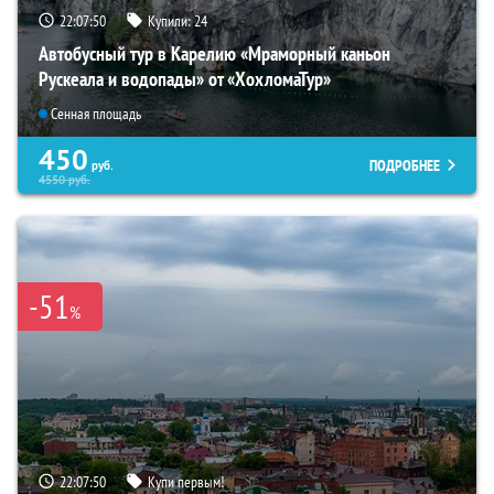
22:07:49
Купили:
24
Автобусный тур в Карелию «Мраморный каньон
Рускеала и водопады» от «ХохломаТур»
Сенная площадь
450
ПОДРОБНЕЕ
руб.
4550
руб.
-51
%
22:07:49
Купи первым!