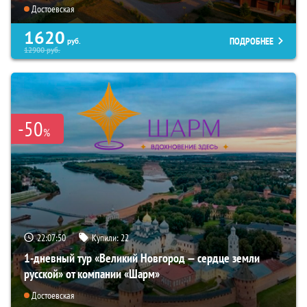
Достоевская
1620
ПОДРОБНЕЕ
руб.
12900
руб.
-50
%
22:07:49
Купили:
22
1-дневный тур «Великий Новгород — сердце земли
русской» от компании «Шарм»
Достоевская