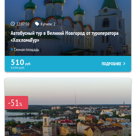
22:07:49
Купили:
2
Автобусный тур в Великий Новгород от туроператора
«ХохломаТур»
Сенная площадь
510
ПОДРОБНЕЕ
руб.
5190
руб.
-51
%